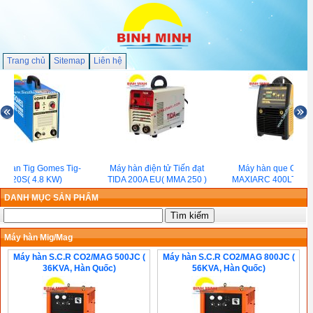
Trang chủ
Sitemap
Liên hệ
 hàn Tig Gomes Tig-
Máy hàn điện tử Tiến đạt
Máy hàn que Crep
220S( 4.8 KW)
TIDA 200A EU( MMA 250 )
MAXIARC 400LT( 17
DANH MỤC SẢN PHẨM
Máy hàn Mig/Mag
Máy hàn S.C.R CO2/MAG 500JC (
Máy hàn S.C.R CO2/MAG 800JC (
36KVA, Hàn Quốc)
56KVA, Hàn Quốc)