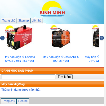
Trang chủ
Sitemap
Liên hệ
Máy hàn điện tử Oshima
Máy hàn điện tử Jasic ARES
Máy hàn hồ qua
SMOS 250N ( 5.7KVA)
400(16 KVA)
ARCWELD 1
DANH MỤC SẢN PHẨM
Máy hàn Mig/Mag
Thông tin đang được cập nhật
Trang chủ
Liên hệ