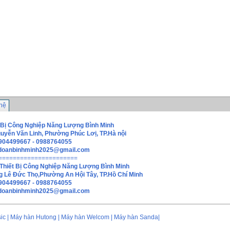
 hệ
 Bị Công Nghiệp Năng Lượng Bình Minh
guyễn Văn Linh, Phường Phúc Lơị, TP.Hà nội
0904499667 - 0988764055
doanbinhminh2025@gmail.com
======================
Thiết Bị Công Nghiệp Năng Lượng Bình Minh
g Lê Đức Thọ,Phường An Hội Tây, TP.Hồ Chí Minh
0904499667 - 0988764055
hdoanbinhminh2025@gmail.com
asic | Máy hàn Hutong | Máy hàn Welcom | Máy hàn Sanda|