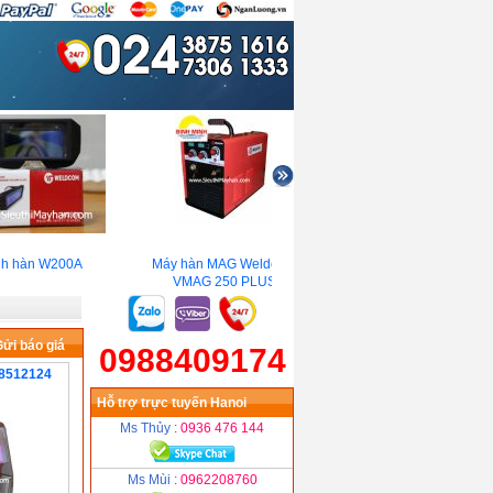
h hàn W200A
Máy hàn MAG Weldcom
Máy hàn điện tử Jasic ARE
VMAG 250 PLUS
400(16 KVA)
ửi báo giá
0988409174
H8512124
Hỗ trợ trực tuyến Hanoi
Ms Thủy
: 0936 476 144
Ms Mùi
: 0962208760