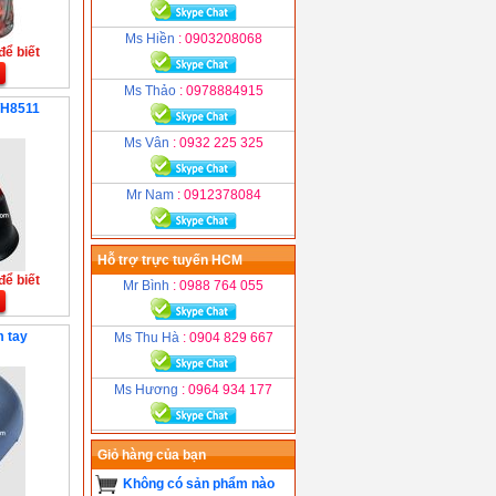
Ms Hiền
: 0903208068
để biết
Ms Thảo
: 0978884915
WH8511
Ms Vân
: 0932 225 325
Mr Nam
: 0912378084
Hỗ trợ trực tuyến HCM
để biết
Mr Bình
: 0988 764 055
 tay
Ms Thu Hà
: 0904 829 667
Ms Hương
: 0964 934 177
Giỏ hàng của bạn
Không có sản phẩm nào