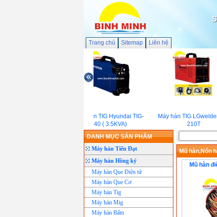
S
Trang chủ
Sitemap
Liên hệ
Máy hàn TIG Hyundai TIG-
Máy hàn TIG LGwelder 
140 ( 3.5KVA)
210T
DANH MỤC SẢN PHẨM
Máy hàn Tiến Đạt
Mũ hàn,Nón h
Máy hàn Hồng ký
Mũ hàn đ
Máy hàn Que Điện tử
Máy hàn Que Cơ
Máy hàn Tig
Máy hàn Mig
Máy hàn Bấm