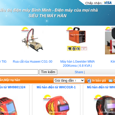
iêu thị điện máy Bình Minh - Điện máy của mọi nhà
SIÊU THỊ MÁY HÀN
TIG
Rua cắt rùa Huawei CG1-30
Máy hàn LGwelder MMA
Kín
200Korea ( 6.8 KVA )
Share
|
àn,Mặt nạ hàn
In báo giá
G
iện tử WH9801324
Mũ hàn điện tử WHCO1R-1
Mũ hàn điện tử W