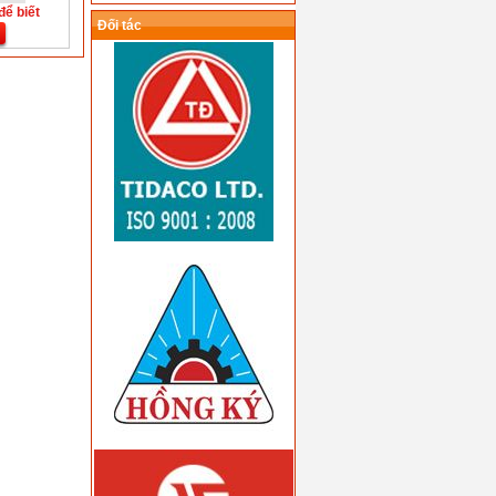
để biết
Đối tác