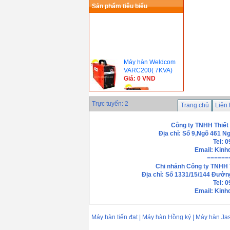
Sản phẩm tiêu biểu
Máy hàn Weldcom
VARC200( 7KVA)
Giá: 0 VND
Trực tuyến: 2
Trang chủ
Liên
Máy hàn CO2 /MAG
Inverter 600SC (
Công ty TNHH Thiết
28KVA, Hàn Quốc)
Địa chỉ: Số 9,Ngõ 461 N
Giá: 0 VND
Tel: 
Máy hàn Gouging
Email:
Kinh
ARC 1000JG ( 86
======
KVA, Hàn Quốc)
Chi nhánh
Công ty TNHH 
Giá: 0 VND
Địa chỉ: Số 1331/15/144 Đườn
Máy hàn que điện tử
Tel: 
Hồng ký HK 200Z(
Email: Kin
7.0 KVA)
Giá: 2.250.000 VND
Máy hàn S.C.R
Máy hàn tiến đạt | Máy hàn Hồng ký | Máy hàn J
CO2/MAG 500JC (