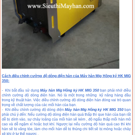
Cách điều chỉnh cường độ dòng điện hàn của Máy hàn Mig Hồng ký HK MIG
350:
- Khi bắt đầu sử dụng
Máy hàn Mig Hồng ký HK MIG 350
bạn phải nhớ điều
chỉnh cường độ dòng điện hàn. Nó là một trong những kỹ năng hàng đầu
trong kỹ thuật hàn. Việc điều chỉnh cường độ dòng điện hàn đóng vai trò quan
trọng về chất lượng của các mối hàn của bạn.
- Khi điều chỉnh cường độ dòng điện
Máy hàn Mig Hồng ký HK MIG 350
bạn
phải chú ý đến: Nếu cường độ dòng điện hàn quá thấp thì que hàn của bạn rất
dễ bị dính vào, sự chảy loãng của mối hàn sẽ kém , độ ngấu thấp mối hàn mô
cao và dễ ngậm xỉ hoặc bọt khí. Ngược lại nếu cường độ hàn quá cao thì khi
hàn sẽ bị văng tóe, làm cho mối hàn dễ bị thủng chi tiết sẽ bị mỏng hoặc chảy
xệ khi ở tư thế ngược .