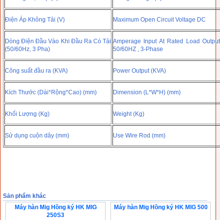
Điện Áp Không Tải (V)
Maximum Open Circuit Voltage DC
Dòng Điện Đầu Vào Khi Đầu Ra Có Tải
Amperage Input At Rated Load Output
(50/60Hz, 3 Pha)
50/60HZ , 3-Phase
Công suất đầu ra (KVA)
Power Output (KVA)
Kích Thước (Dài*Rộng*Cao) (mm)
Dimension (L*W*H) (mm)
Khối Lượng (Kg)
Weight (Kg)
Sử dụng cuộn dây (mm)
Use Wire Rod (mm)
Sản phẩm khác
Máy hàn Mig Hồng ký HK MIG
Máy hàn Mig Hồng ký HK MIG 500
250S3