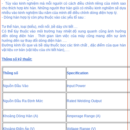
- Tùy vào kinh nghiệm mà mỗi người có cách điều chỉnh riêng của mình sao
cho thích hợp khi hàn. Những người thợ hàn giỏi có nhiều kinh nghiệm sẽ dựa
nhiều vào kinh nghiệm lâu năm của mình để điều chỉnh dòng điện hợp lý.
- Dòng hàn hợp lý còn phụ thuộc vào các yếu tố sau :
Tư thế hàn, loại (kiểu), mối nối ,bề dày chi tiết ....
Có thể tùy thuộc vào môi trường hay nhiệt độ xung quanh cũng ảnh hưởng
đến dòng điện hàn . Thời gian làm việc của máy cũng mang đến sự ảnh
hưởng đến sự thay đổi dòng điện hàn ….
Đường kính lõi que và bề dày thuốc bọc các tính chất , đặc điểm của que hàn
vật liệu cơ bản (vật liệu của chi tiết hàn),….
Thông số kỹ thuât:
Thông số
Specification
Nguồn Đầu Vào
Input Power
Nguồn Đầu Ra Định Mức
Rated Welding Output
Khoảng Dòng Hàn (A)
Amperage Range (A)
Khoảng Điện Áp (V)
Voltage Range (V)