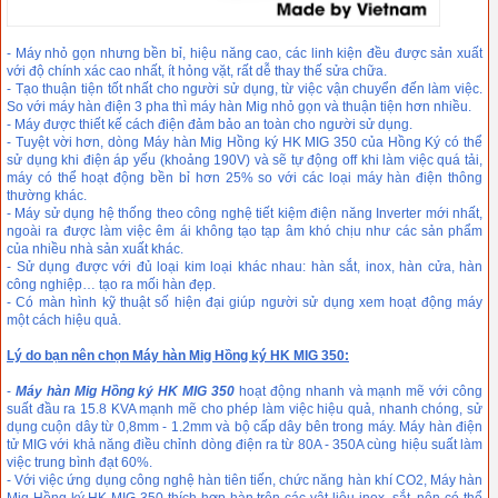
- Máy nhỏ gọn nhưng bền bỉ, hiệu năng cao, các linh kiện đều được sản xuất
với độ chính xác cao nhất, ít hỏng vặt, rất dễ thay thế sửa chữa.
- Tạo thuận tiện tốt nhất cho người sử dụng, từ việc vận chuyển đến làm việc.
So với máy hàn điện 3 pha thì máy hàn Mig nhỏ gọn và thuận tiện hơn nhiều.
- Máy được thiết kế cách điện đảm bảo an toàn cho người sử dụng.
- Tuyệt vời hơn, dòng Máy hàn Mig Hồng ký HK MIG 350 của Hồng Ký có thể
sử dụng khi điện áp yếu (khoảng 190V) và sẽ tự động off khi làm việc quá tải,
máy có thể hoạt động bền bỉ hơn 25% so với các loại máy hàn điện thông
thường khác.
- Máy sử dụng hệ thống theo công nghệ tiết kiệm điện năng Inverter mới nhất,
ngoài ra được làm việc êm ái không tạo tạp âm khó chịu như các sản phẩm
của nhiều nhà sản xuất khác.
- Sử dụng được với đủ loại kim loại khác nhau: hàn sắt, inox, hàn cửa, hàn
công nghiệp… tạo ra mối hàn đẹp.
- Có màn hình kỹ thuật số hiện đại giúp người sử dụng xem hoạt động máy
một cách hiệu quả.
Lý do bạn nên chọn Máy hàn Mig Hồng ký HK MIG 350:
-
Máy hàn Mig Hồng ký HK MIG 350
hoạt động nhanh và mạnh mẽ với công
suất đầu ra 15.8 KVA mạnh mẽ cho phép làm việc hiệu quả, nhanh chóng, sử
dụng cuộn dây từ 0,8mm - 1.2mm và bộ cấp dây bên trong máy. Máy hàn điện
tử MIG với khả năng điều chỉnh dòng điện ra từ 80A - 350A cùng hiệu suất làm
việc trung bình đạt 60%.
- Với việc ứng dụng công nghệ hàn tiên tiến, chức năng hàn khí CO2, Máy hàn