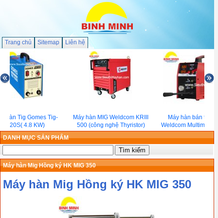
Trang chủ
Sitemap
Liên hệ
 hàn Tig Gomes Tig-
Máy hàn MIG Weldcom KRIII
Máy hàn bán tự độ
220S( 4.8 KW)
500 (công nghệ Thyristor)
Weldcom Multimag V
DANH MỤC SẢN PHẨM
Máy hàn Mig Hồng ký HK MIG 350
Máy hàn Mig Hồng ký HK MIG 350