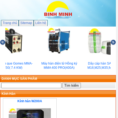
Trang chủ
Sitemap
Liên hệ
 hàn que Gomes MMA-
Máy hàn điện tử Hồng ký
Dây cáp hàn SAMW
250( 7.4 KW)
MMA 400 PRO(400A)
M16;M25;M35;M50;M
DANH MỤC SẢN PHẨM
Kính Hàn
Kính hàn W200A