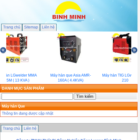
Trang chủ
Sitemap
Liên hệ
y hàn LGwelder MMA
Máy hàn que Asia AMR-
Máy hàn TIG LGwelde
315M ( 13 KVA )
160A ( 4.4KVA)
210
DANH MỤC SẢN PHẨM
Máy hàn Que
Thông tin đang được cập nhật
Trang chủ
Liên hệ