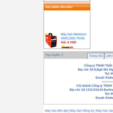
Sản phẩm tiêu biểu
Máy hàn Weldcom
VARC200( 7KVA)
Giá: 0 VND
Trực tuyến: 2
Trang chủ
Liên
Máy hàn CO2 /MAG
Inverter 600SC (
Công ty TNHH Thiết
28KVA, Hàn Quốc)
Địa chỉ: Số 9,Ngõ 461 N
Giá: 0 VND
Tel: 
Máy hàn Gouging
Email:
Kinh
ARC 1000JG ( 86
======
KVA, Hàn Quốc)
Chi nhánh
Công ty TNHH 
Giá: 0 VND
Địa chỉ: Số 1331/15/144 Đườn
Máy hàn que điện tử
Tel: 
Hồng ký HK 200Z(
Email: Kin
7.0 KVA)
Giá: 2.250.000 VND
Máy hàn S.C.R
Máy hàn tiến đạt | Máy hàn Hồng ký | Máy hàn J