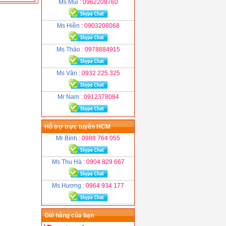
Ms Mùi
: 0962208760
Ms Hiền
: 0903208068
Ms Thảo
: 0978884915
Ms Vân
: 0932 225 325
Mr Nam
: 0912378084
Hỗ trợ trực tuyến HCM
Mr Bình
: 0988 764 055
Ms Thu Hà
: 0904 829 667
Ms Hương
: 0964 934 177
Giỏ hàng của bạn