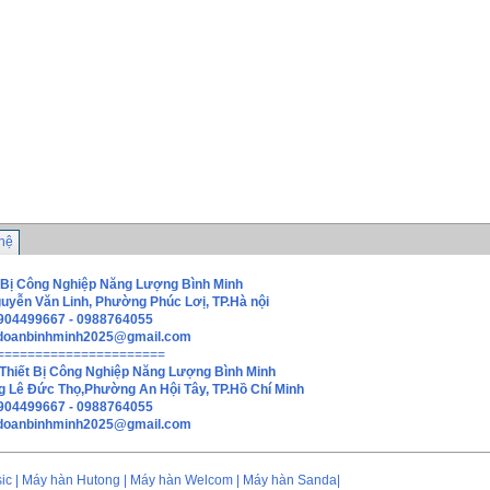
 hệ
 Bị Công Nghiệp Năng Lượng Bình Minh
guyễn Văn Linh, Phường Phúc Lơị, TP.Hà nội
0904499667 - 0988764055
doanbinhminh2025@gmail.com
======================
Thiết Bị Công Nghiệp Năng Lượng Bình Minh
g Lê Đức Thọ,Phường An Hội Tây, TP.Hồ Chí Minh
0904499667 - 0988764055
hdoanbinhminh2025@gmail.com
asic | Máy hàn Hutong | Máy hàn Welcom | Máy hàn Sanda|