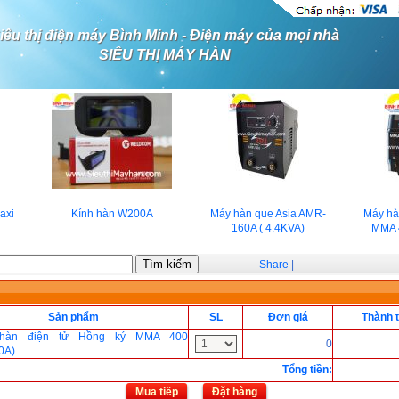
iêu thị điện máy Bình Minh - Điện máy của mọi nhà
SIÊU THỊ MÁY HÀN
xi
Kính hàn W200A
Máy hàn que Asia AMR-
Máy hàn 
160A ( 4.4KVA)
MMA 4
Share
|
Sản phẩm
SL
Đơn giá
Thành t
hàn điện tử Hồng ký MMA 400
0
0A)
Tổng tiền
:
Mua tiếp
Đặt hàng