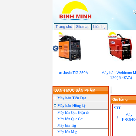
S
Trang chủ
Sitemap
Liên hệ
Máy hàn Jasic TIG 250A
Máy hàn Weldcom Ma
120( 5.4KVA)
DANH MỤC SẢN PHẨM
Máy hàn Tiến Đạt
Giỏ hàng
Máy hàn Hồng ký
STT
Máy hàn Que Điện tử
Máy 
1
Máy hàn Que Cơ
PRO(40
Máy hàn Tig
Máy hàn Mig