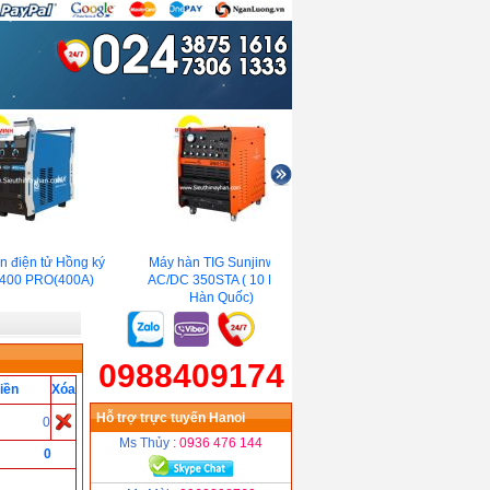
điện tử Hồng ký
Máy hàn TIG Sunjinweld
Máy hàn Que điện tử Hồng
00 PRO(400A)
AC/DC 350STA ( 10 KVA,
ký HK 315( 3Pha, 12.8 KVA)
Hàn Quốc)
0988409174
iền
Xóa
Hỗ trợ trực tuyến Hanoi
0
Ms Thủy
: 0936 476 144
0