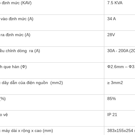
 định mức (KAV)
7.5 KVA
 vào định mức (A)
34 A
 ra định mức (A)
28V
ều chỉnh dòng ra (A)
30A - 200A (
h que hàn (Ф)
Ф2.6mm – Ф3
c dây dẫn của điện nguồn (mm2)
≥ 3mm2
(%)
85%
o vệ
IP 21
c máy dài x rộng x cao (mm)
383x155x254