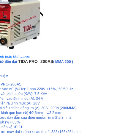
nh toàn kích thước
TIDA PRO- 200AS
tử tiến đạt
( MMA 200 )
huật:
: PRO- 200AS
p vào AC (V/Hz): 1 pha 220V ±15%, 50/60 Hz
vào định mức (KAV): 7.5 KVA
iện vào định mức (A): 34 A
iện ra định mức (A): 28V
i điều chỉnh dòng ra (A): 30A - 200A (200MMA)
kính que hàn (Ф):Ф2.6mm – Ф3.2 mm
hước dây dẫn của điện nguồn (mm2)≥ 3mm2
uất (%): 85%
 bảo vệ: IP 21
hước máy dài x rộng x cao (mm): 383x155x254 mm