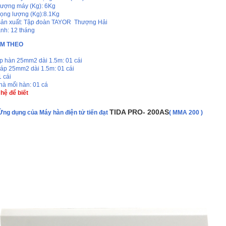
lượng máy (Kg): 6Kg
rọng lượng (Kg):8.1Kg
ản xuất: Tập đoàn TAYOR Thượng Hải
nh: 12 tháng
ÈM THEO
p hàn 25mm2 dài 1.5m: 01 cái
áp 25mm2 dài 1.5m: 01 cái
 cái
chà mối hàn: 01 cá
 hệ để biết
TIDA PRO- 200AS
Ứng dụng của
Máy hàn điện tử tiến đạt
( MMA 200 )