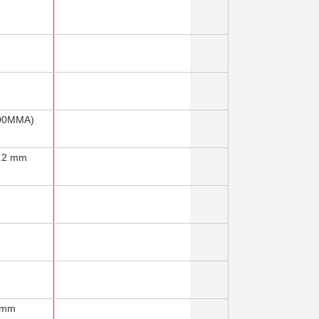
200MMA)
.2 mm
 mm