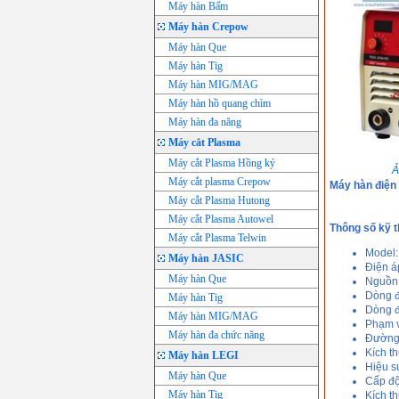
Máy hàn Bấm
Máy hàn Crepow
Máy hàn Que
Máy hàn Tig
Máy hàn MIG/MAG
Máy hàn hồ quang chìm
Máy hàn đa năng
Máy cắt Plasma
Máy cắt Plasma Hồng ký
Ả
Máy cắt plasma Crepow
Máy hàn điện 
Máy cắt Plasma Hutong
Máy cắt Plasma Autowel
Thông số kỹ t
Máy cắt Plasma Telwin
Model
Máy hàn JASIC
Điện á
Máy hàn Que
Nguồn 
Dòng đ
Máy hàn Tig
Dòng đ
Máy hàn MIG/MAG
Phạm v
Máy hàn đa chức năng
Đường 
Kích t
Máy hàn LEGI
Hiệu s
Máy hàn Que
Cấp độ
Máy hàn Tig
Kích t