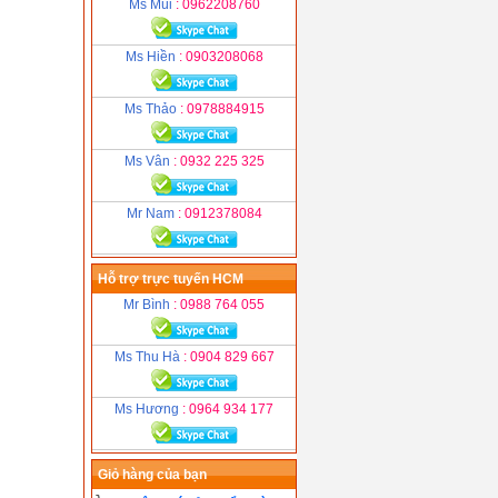
Ms Mùi
: 0962208760
Ms Hiền
: 0903208068
Ms Thảo
: 0978884915
Ms Vân
: 0932 225 325
Mr Nam
: 0912378084
Hỗ trợ trực tuyến HCM
Mr Bình
: 0988 764 055
Ms Thu Hà
: 0904 829 667
Ms Hương
: 0964 934 177
Giỏ hàng của bạn