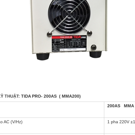
KỸ THUẬT:
TIDA PRO- 200AS
( MMA200)
200AS MMA 
ào AC (V/Hz)
1 pha 220V ±