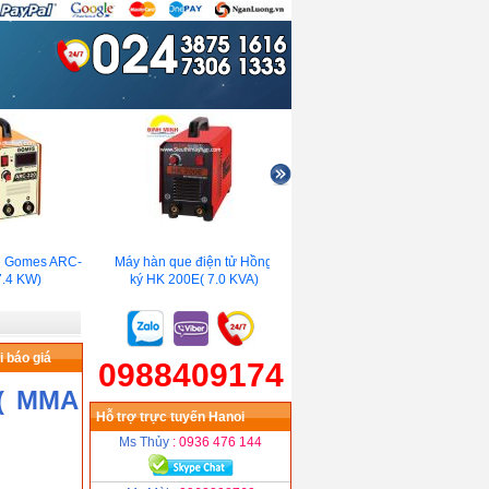
Gomes ARC-
Máy hàn que điện tử Hồng
Máy hàn điện tử Tiến đạt
4 KW)
ký HK 200E( 7.0 KVA)
TIDA 200A EU( MMA 250 )
 báo giá
0988409174
S( MMA
Hỗ trợ trực tuyến Hanoi
Ms Thủy
: 0936 476 144