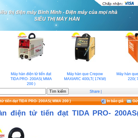
iêu thị điện máy Bình Minh - Điện máy của mọi nhà
SIÊU THỊ MÁY HÀN
Máy hàn điện tử tiến đạt
Máy hàn que Crepow
Máy hàn que 
TIDA PRO- 200AS( MMA
MAXIARC 400LT( 17KW)
220( 7.
200 )
Share
|
 tử tiến đạt TIDA PRO- 200AS( MMA 200 )
In báo giá
Gửi
àn điện tử tiến đạt TIDA PRO- 200A