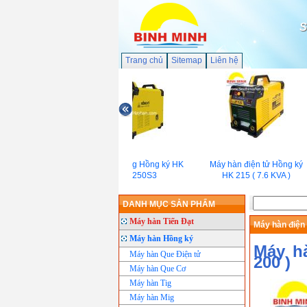
S
Trang chủ
Sitemap
Liên hệ
Máy hàn Mig Hồng ký HK
Máy hàn điện tử Hồng ký
MIG 250S3
HK 215 ( 7.6 KVA )
DANH MỤC SẢN PHẨM
Máy hàn Tiến Đạt
Máy hàn điện
Máy hàn Hồng ký
Máy h
Máy hàn Que Điện tử
200 )
Máy hàn Que Cơ
Máy hàn Tig
Máy hàn Mig