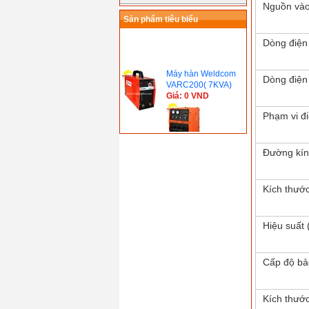
Nguồn vào
Sản phẩm tiêu biểu
Dòng điện
Máy hàn Weldcom
VARC200( 7KVA)
Dòng điện
Giá: 0 VND
Phạm vi đi
Máy hàn CO2 /MAG
Đường kín
Inverter 600SC (
28KVA, Hàn Quốc)
Giá: 0 VND
Máy hàn Gouging
Kích thướ
ARC 1000JG ( 86
KVA, Hàn Quốc)
Giá: 0 VND
Hiệu suất 
Máy hàn que điện tử
Hồng ký HK 200Z(
7.0 KVA)
Cấp độ bả
Giá: 2.250.000 VND
Máy hàn S.C.R
CO2/MAG 500JC (
36KVA, Hàn Quốc)
Kích thướ
Giá: 0 VND