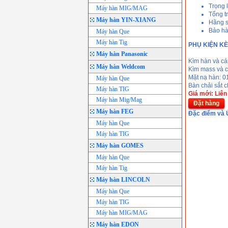
Trọng 
Máy hàn MIG/MAG
Tổng t
Máy hàn YIN-XIANG
Hãng s
Bảo hà
Máy hàn Que
Máy hàn Tig
PHỤ KIỆN K
Máy hàn Panasonic
Kìm hàn và cá
Máy hàn Weldcom
Kìm mass và c
Mặt nạ hàn: 01
Máy hàn Que
Bàn chải sắt 
Máy hàn TIG
Giá mới: Liên
Máy hàn Mig/Mag
Đặt hàng
Máy hàn FEG
Đặc điểm và 
Máy hàn Que
Máy hàn TIG
Máy hàn GOMES
Máy hàn Que
Máy hàn Tig
Máy hàn LINCOLN
Máy hàn Que
Máy hàn TIG
Máy hàn MIG/MAG
Máy hàn EDON